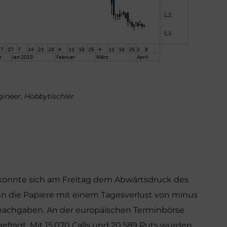
ngineer, Hobbytischler
konnte sich am Freitag dem Abwärtsdruck des
n die Papiere mit einem Tagesverlust von minus
X nachgaben. An der europäischen Terminbörse
efragt. Mit 15.070 Calls und 20.589 Puts wurden