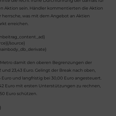
nnte die recht frühe Durchführung der damals für
n Aktion sein. Händler kommentierten die Aktion
ber herrsche, was mit dem Angebot an Aktien
rkt erreichen.
 inbeitrag_content_ad}
rce}
{/source}
mainbody_db_derivate}
r Metro damit den oberen Begrenzungen der
2 und 23,43 Euro. Gelingt der Break nach oben,
6 Euro und langfristig bei 30,00 Euro angesteuert.
,42 Euro mit ersten Unterstützungen zu rechnen,
50 Euro schützen.
}