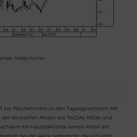
ngineer, Hobbytischler
ört zur Wochenmitte zu den Tagesgewinnern. Mit
ze der deutschen Aktien aus TecDAx, MDax und
. Nachdem ein Hauptaktionär seinen Anteil am
rheit bei der Aktie geherrscht, die sich jetzt