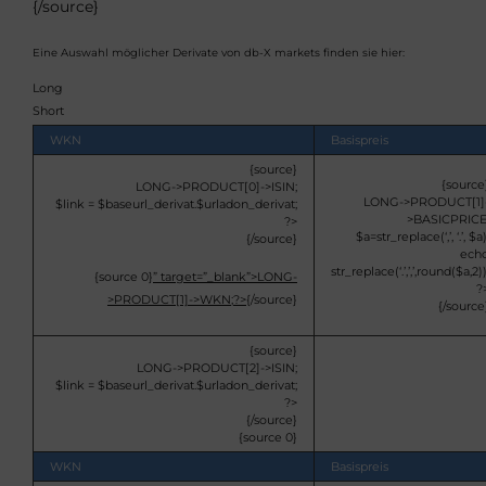
{/source}
Eine Auswahl möglicher Derivate von db-X markets finden sie hier:
Long
Short
WKN
Basispreis
{source}
{source
LONG->PRODUCT[0]->ISIN;
LONG->PRODUCT[1]
$link = $baseurl_derivat.$urladon_derivat;
>BASICPRICE
?>
$a=str_replace(‘,’, ‘.’, $a)
{/source}
ech
str_replace(‘.’,’,’,round($a,2))
{source 0}
” target=”_blank”>
LONG-
?
>PRODUCT[1]->WKN;?>
{/source}
{/source
{source}
LONG->PRODUCT[2]->ISIN;
$link = $baseurl_derivat.$urladon_derivat;
?>
{/source}
{source 0}
WKN
Basispreis