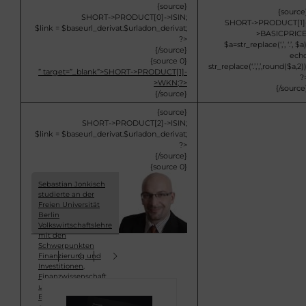
{source}
{source
SHORT->PRODUCT[0]->ISIN;
SHORT->PRODUCT[1]
$link = $baseurl_derivat.$urladon_derivat;
>BASICPRICE
?>
$a=str_replace(‘,’, ‘.’, $a)
{/source}
ech
{source 0}
str_replace(‘.’,’,’,round($a,2))
” target=”_blank”>
SHORT->PRODUCT[1]-
?
>WKN;?>
{/source
{/source}
{source}
SHORT->PRODUCT[2]->ISIN;
$link = $baseurl_derivat.$urladon_derivat;
?>
{/source}
{source 0}
Sebastian Jonkisch
studierte an der
Freien Universität
Berlin
Volkswirtschaftslehre
mit den
Schwerpunkten
Finanzierung und
Investitionen,
Finanzwissenschaft
und Ökonometrie.
Bei Prime Quants