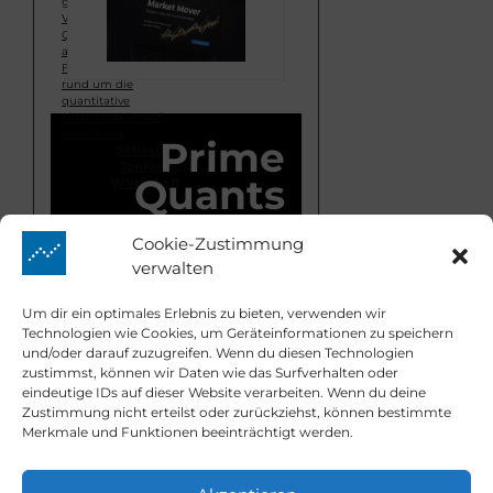
geht der Diplom-
Volkswirt und
Querdenker vor
allem komplexeren
Fragestellungen
rund um die
quantitative
Finanzanalyse auf
den Grund.
Prime
Sebastian
Jonkisch,
Quants
Wirtschaft
Cookie-Zustimmung
verwalten
Market Mover
Um dir ein optimales Erlebnis zu bieten, verwenden wir
Technologien wie Cookies, um Geräteinformationen zu speichern
und/oder darauf zuzugreifen. Wenn du diesen Technologien
zustimmst, können wir Daten wie das Surfverhalten oder
Kontakt
eindeutige IDs auf dieser Website verarbeiten. Wenn du deine
Zustimmung nicht erteilst oder zurückziehst, können bestimmte
Merkmale und Funktionen beeinträchtigt werden.
info@prime-
Email:
quants.de