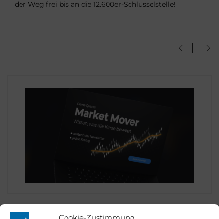
der Weg frei bis an die 12.600er-Schlüsselstelle!
Cookie-Zustimmung