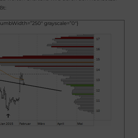
ßt:
thumbWidth=”250″ grayscale=”0″}