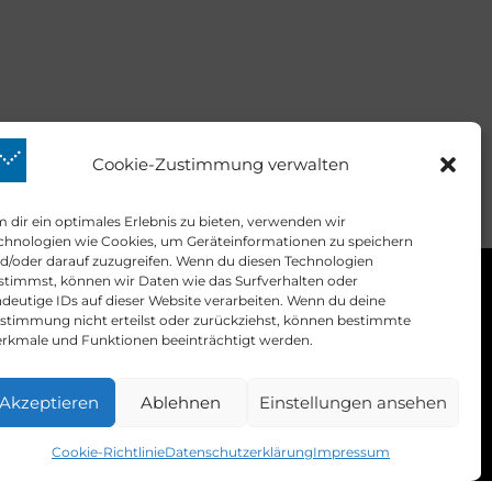
Cookie-Zustimmung verwalten
 dir ein optimales Erlebnis zu bieten, verwenden wir
chnologien wie Cookies, um Geräteinformationen zu speichern
d/oder darauf zuzugreifen. Wenn du diesen Technologien
stimmst, können wir Daten wie das Surfverhalten oder
Kontakt
ndeutige IDs auf dieser Website verarbeiten. Wenn du deine
stimmung nicht erteilst oder zurückziehst, können bestimmte
rkmale und Funktionen beeinträchtigt werden.
mail:
info@prime-quants.de
Akzeptieren
Ablehnen
Einstellungen ansehen
ime Quants © 2026.
Cookie-Richtlinie
Datenschutzerklärung
Impressum