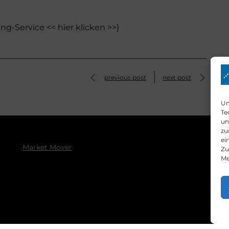
ng-Service << hier klicken >>}
previous post
next post
Um
Te
un
zu
ei
Market Mover
Zu
Me
E
Pr