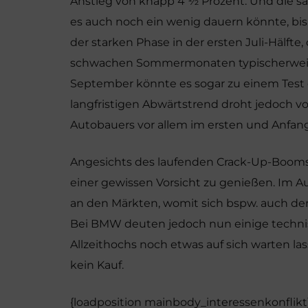
Anstieg von knapp 4 ½ Prozent. Und die sa
es auch noch ein wenig dauern könnte, bis
der starken Phase in der ersten Juli-Hälfte,
schwachen Sommermonaten typischerweis
September könnte es sogar zu einem Test 
langfristigen Abwärtstrend droht jedoch v
Autobauers vor allem im ersten und Anfang
Angesichts des laufenden Crack-Up-Booms 
einer gewissen Vorsicht zu genießen. Im 
an den Märkten, womit sich bspw. auch der 
Bei BMW deuten jedoch nun einige technisc
Allzeithochs noch etwas auf sich warten la
kein Kauf.
{loadposition mainbody_interessenkonflikt