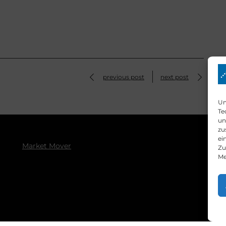
previous post
next post
Um
Te
un
zu
ei
Market Mover
Zu
Me
E
Pr