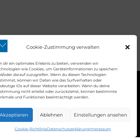
Cookie-Zustimmung verwalten
 dir ein optimales Erlebnis zu bieten, verwenden wir
chnologien wie Cookies, um Geräteinformationen zu speichern
d/oder darauf zuzugreifen. Wenn du diesen Technologien
stimmst, können wir Daten wie das Surfverhalten oder
Kontakt
ndeutige IDs auf dieser Website verarbeiten. Wenn du deine
stimmung nicht erteilst oder zurückziehst, können bestimmte
rkmale und Funktionen beeinträchtigt werden.
mail:
info@prime-quants.de
Akzeptieren
Ablehnen
Einstellungen ansehen
ime Quants © 2026.
Cookie-Richtlinie
Datenschutzerklärung
Impressum