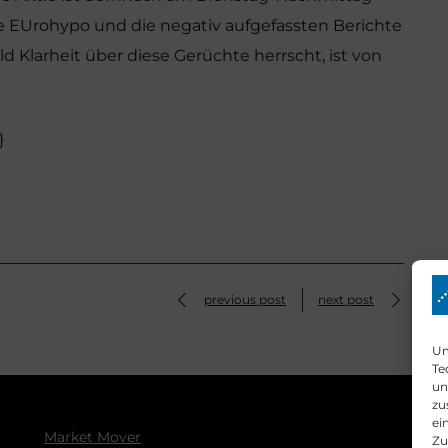
e EUrohypo und die negativ aufgefassten Berichte
 Klarheit über diese Gerüchte herrscht, ist von
}
previous post
next post
Um
Te
un
zu
ei
Market Mover
Zu