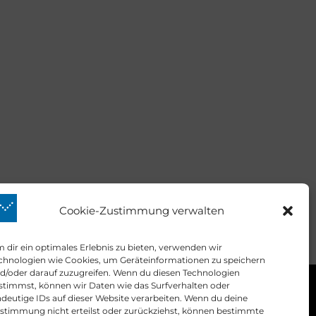
Cookie-Zustimmung verwalten
 dir ein optimales Erlebnis zu bieten, verwenden wir
chnologien wie Cookies, um Geräteinformationen zu speichern
d/oder darauf zuzugreifen. Wenn du diesen Technologien
stimmst, können wir Daten wie das Surfverhalten oder
Kontakt
ndeutige IDs auf dieser Website verarbeiten. Wenn du deine
stimmung nicht erteilst oder zurückziehst, können bestimmte