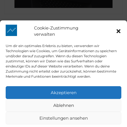
Cookie-Zustimmung
verwalten
Prime Quants
Um dir ein optimales Erlebnis zu bieten, verwenden wir
Technologien wie Cookies, um Geräteinformationen zu speichern
und/oder darauf zuzugreifen. Wenn du diesen Technologien
zustimmst, können wir Daten wie das Surfverhalten oder
eindeutige IDs auf dieser Website verarbeiten. Wenn du deine
Market Mover
Zustimmung nicht erteilst oder zurückziehst, können bestimmte
Merkmale und Funktionen beeinträchtigt werden.
Kontakt
Akzeptieren
Ablehnen
Email:
info@prime-quants.de
Dark
Einstellungen ansehen
Prime Quants © 2026.