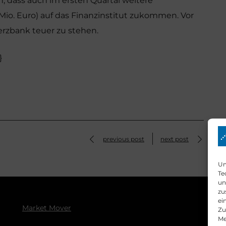
n, dass auch im ersten Quartal weitere
io. Euro) auf das Finanzinstitut zukommen. Vor
zbank teuer zu stehen.
}
previous post
next post
Um
Te
un
zu
ei
Market Mover
Zu
Me