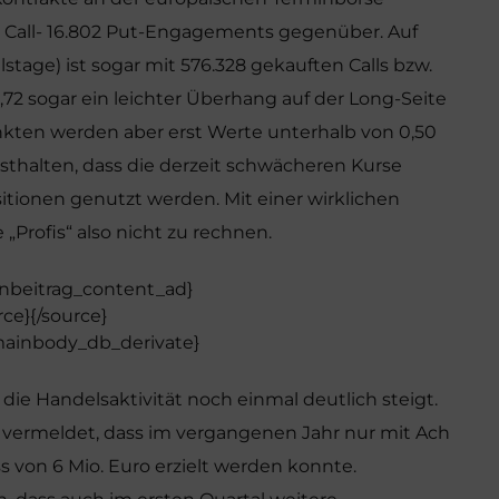
 Call- 16.802 Put-Engagements gegenüber. Auf
lstage) ist sogar mit 576.328 gekauften Calls bzw.
,72 sogar ein leichter Überhang auf der Long-Seite
nkten werden aber erst Werte unterhalb von 0,50
esthalten, dass die derzeit schwächeren Kurse
tionen genutzt werden. Mit einer wirklichen
rofis“ also nicht zu rechnen.
 inbeitrag_content_ad}
rce}
{/source}
mainbody_db_derivate}
die Handelsaktivität noch einmal deutlich steigt.
 vermeldet, dass im vergangenen Jahr nur mit Ach
 von 6 Mio. Euro erzielt werden konnte.