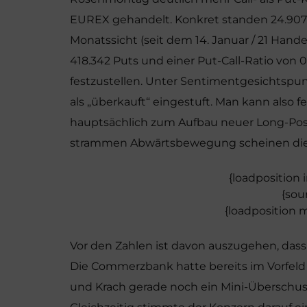
EUREX gehandelt. Konkret standen 24.907
Monatssicht (seit dem 14. Januar / 21 Hande
418.342 Puts und einer Put-Call-Ratio von 0
festzustellen. Unter Sentimentgesichtspu
als „überkauft“ eingestuft. Man kann also f
hauptsächlich zum Aufbau neuer Long-Posi
strammen Abwärtsbewegung scheinen die „P
{loadposition
{sou
{loadposition 
Vor den Zahlen ist davon auszugehen, dass 
Die Commerzbank hatte bereits im Vorfeld
und Krach gerade noch ein Mini-Überschuss