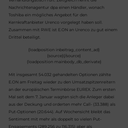
Verhandlungstisch ruft. Zeitgleich nennt die
Nachrichtenagentur dpa einen Händler, wonach
Toshiba ein mögliches Angebot für den
Kernkraftanbieter Urenco vorgelegt haben soll.
Zusammen mit RWE ist E.ON an Urenco zu gut einem
Drittel beteiligt.
{loadposition inbeitrag_content_ad}
{source}
{/source}
{loadposition mainbody_db_derivate}
Mit insgesamt 54.032 gehandelten Optionen zählte
E.ON am Freitag wieder zu den Umsatzspitzenreitern
an der europäischen Terminbörse EUREX. Zum ersten
Mal seit dem 7. Januar wagten sich die Anleger dabei
aus der Deckung und orderten mehr Call- (33.388) als
Put-Optionen (20.644). Auf Wochensicht bleibt das
Sentiment mit mehr als doppelt so vielen Put-
Engagements (289.256 zu 116.315) aber als