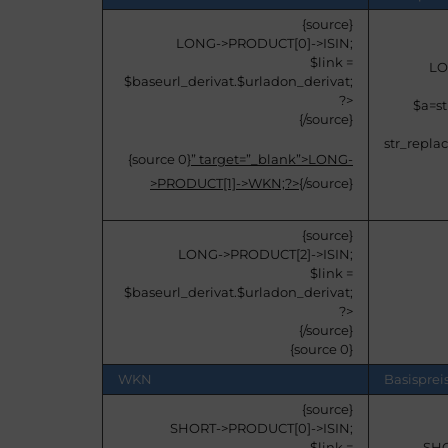
{source}
LONG->PRODUCT[0]->ISIN;
$link =
LO
$baseurl_derivat.$urladon_derivat;
?>
$a=str
{/source}
str_replace
{source 0}
” target=”_blank”>
LONG-
>PRODUCT[1]->WKN;?>
{/source}
{source}
LONG->PRODUCT[2]->ISIN;
$link =
$baseurl_derivat.$urladon_derivat;
?>
{/source}
{source 0}
WKN
Basisprei
{source}
SHORT->PRODUCT[0]->ISIN;
$link =
SHO