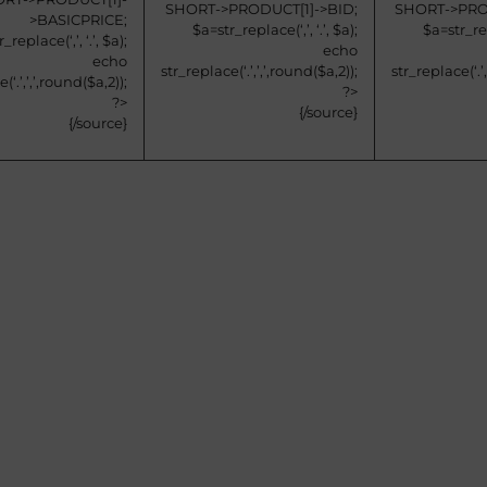
SHORT->PRODUCT[1]->BID;
SHORT->PRO
>BASICPRICE;
$a=str_replace(‘,’, ‘.’, $a);
$a=str_repl
_replace(‘,’, ‘.’, $a);
echo
echo
str_replace(‘.’,’,’,round($a,2));
str_replace(‘.’,
(‘.’,’,’,round($a,2));
?>
?>
{/source}
{/source}