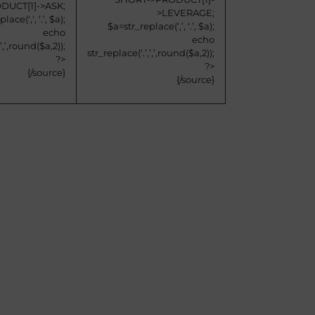
DUCT[1]->ASK;
>LEVERAGE;
ace(‘,’, ‘.’, $a);
$a=str_replace(‘,’, ‘.’, $a);
echo
echo
’,’,round($a,2));
str_replace(‘.’,’,’,round($a,2));
?>
?>
{/source}
{/source}