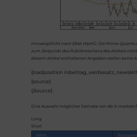
Hinweispflicht nach §34b WpHG: Die Prime-Quants.d
zum Zeitpunkt des Publikmachens des Artikels nicht in
diesem Artikel enthaltenen Angaben stellen keine 
{loadposition inbeitrag_werbesatz_newslet
{source}
{/source}
Eine Auswahl möglicher Derivate von db-X markets fi
Long
Short
WKN
Basisprei