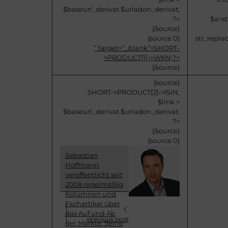
$baseurl_derivat.$urladon_derivat;
?>
$a=str
{/source}
{source 0}
str_replace
” target=”_blank”>
SHORT-
>PRODUCT[1]->WKN;?>
{/source}
{source}
SHORT->PRODUCT[2]->ISIN;
$link =
$baseurl_derivat.$urladon_derivat;
?>
{/source}
{source 0}
Sebastian
Hoffmann
veröffentlicht seit
2008 regelmäßig
Kolumnen und
Fachartikel über
das Auf und Ab
previous post
der Märkte. Seine