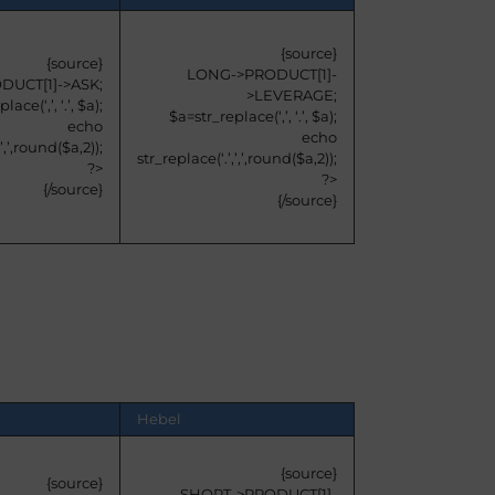
{source}
{source}
LONG->PRODUCT[1]-
UCT[1]->ASK;
>LEVERAGE;
ace(‘,’, ‘.’, $a);
$a=str_replace(‘,’, ‘.’, $a);
echo
echo
’,’,round($a,2));
str_replace(‘.’,’,’,round($a,2));
?>
?>
{/source}
{/source}
Hebel
{source}
{source}
SHORT->PRODUCT[1]-