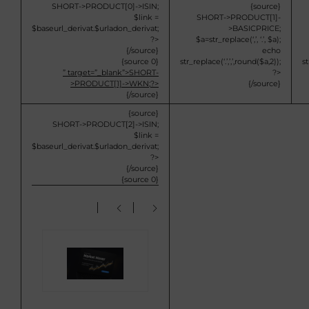
SHORT->PRODUCT[0]->ISIN;
{source}
$link =
SHORT->PRODUCT[1]-
$baseurl_derivat.$urladon_derivat;
>BASICPRICE;
?>
$a=str_replace(‘,’, ‘.’, $a);
{/source}
echo
{source 0}
str_replace(‘.’,’,’,round($a,2));
st
” target=”_blank”>
SHORT-
?>
>PRODUCT[1]->WKN;?>
{/source}
{/source}
{source}
SHORT->PRODUCT[2]->ISIN;
$link =
$baseurl_derivat.$urladon_derivat;
?>
{/source}
{source 0}