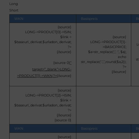
Long
Short
WKN
Basispreis
B
{source}
LONG->PRODUCT[0]->ISIN;
$link =
{source}
$baseurl_derivat.$urladon_derivat;
LONG->PRODUCT[1]-
L
?>
>BASICPRICE;
{/source}
$a=str_replace(‘,’, ‘.’, $a);
echo
st
str_replace(‘.’,’,’,round($a,2));
{source 0}
”
?>
target=”_blank”>
LONG-
{/source}
>PRODUCT[1]->WKN;?>
{/source}
{source}
LONG->PRODUCT[2]->ISIN;
$link =
$baseurl_derivat.$urladon_derivat;
?>
{/source}
{source 0}
WKN
Basispreis
B
{source}